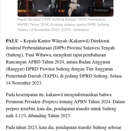
Perbesar
Rapat Banggar DPRD Sulteng dengan TAPD membahas
RAPBD Tahun 2024, di ruang sidang utama DPRD Sulteng,
Selasa 14 November 2023. (FOTO : Istimewa)
PALU –
Kepala Kantor Wilayah (Kakanwil) Direktorat
Jenderal Perbendaharaan (DJPb) Provinsi Sulawesi Tengah
(Sulteng), Yuni Wibawa, mengikuti rapat pembahasan
Rancangan APBD Tahun 2024, antara Badan Anggaran
(Banggar) DPRD Provinsi Sulteng dengan Tim Anggaran
Pemerintah Daerah (TAPD), di gedung DPRD Sulteng, Selasa
14 November 2023.
Pada kesempatan itu, kakanwil menginformasikan bahwa
Peraturan Presiden (Perpres) tentang APBN Tahun 2024. Dalam
perpres tersebut, kata dia, pendapatan transfer untuk Sulteng
naik 4,11% dibanding Tahun 2023.
Pada tahun 2023, kata dia, pendapatan transfer Sulteng sebesar