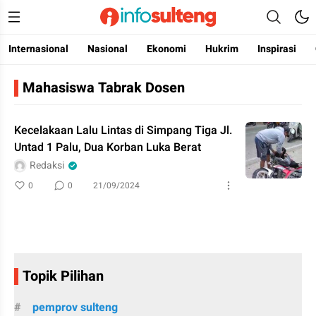
Internasional
Nasional
Ekonomi
Hukrim
Inspirasi
InfoSulteng
mengurai sulawesi tengah
Mahasiswa Tabrak Dosen
Kecelakaan Lalu Lintas di Simpang Tiga Jl.
Untad 1 Palu, Dua Korban Luka Berat
Redaksi
0
0
21/09/2024
Topik Pilihan
pemprov sulteng